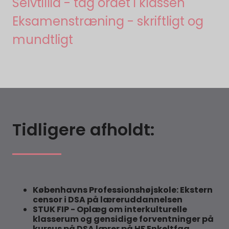
Selvtillid - tag ordet i klassen
Eksamenstræning - skriftligt og
mundtligt
Tidligere afholdt:
Københavns Professionshøjskole: Ekstern
censor i DSA på læreruddannelsen
STUK FIP - Oplæg om interkulturelle
klasserum og gensidige forventninger på
kursus på DSA lærer på HF Enkeltfag