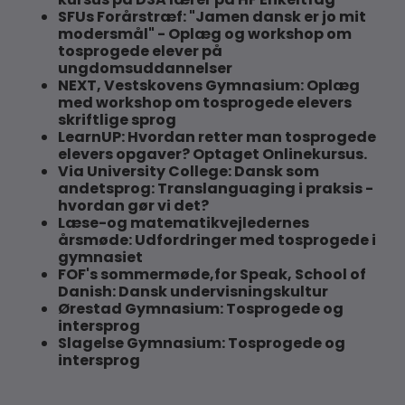
SFUs Forårstræf: "Jamen dansk er jo mit
modersmål" - Oplæg og workshop om
tosprogede elever på
ungdomsuddannelser
NEXT, Vestskovens Gymnasium: Oplæg
med workshop om tosprogede elevers
skriftlige sprog
LearnUP: Hvordan retter man tosprogede
elevers opgaver? Optaget Onlinekursus.
Via University College: Dansk som
andetsprog: Translanguaging i praksis -
hvordan gør vi det?
Læse-og matematikvejledernes
årsmøde: Udfordringer med tosprogede i
gymnasiet
FOF's sommermøde,for Speak, School of
Danish: Dansk undervisningskultur
Ørestad Gymnasium: Tosprogede og
intersprog
Slagelse Gymnasium: Tosprogede og
intersprog