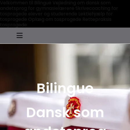
Velkommen til Bilingue Vejledning om dansk som
andetsprog for gymnasielærere Skrivecoaching for
tosprogede elever og studerende Lektiehjælp for
tosprogede Oplæg om tosprogede Rettepraksis
tosprogede
Bilingue
Dansk som