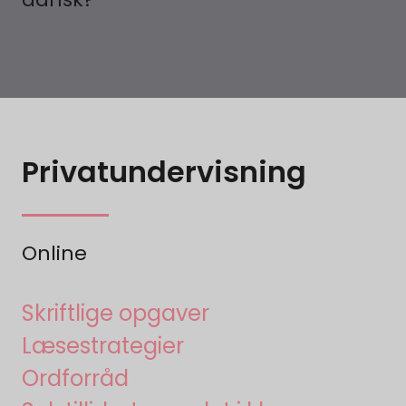
Privatundervisning
Online
Skriftlige opgaver
Læsestrategier
Ordforråd