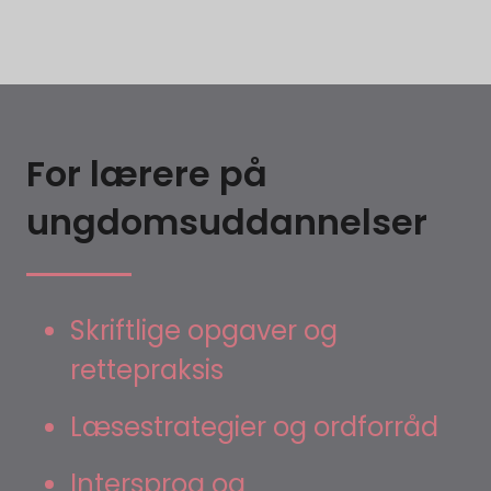
For lærere på
ungdomsuddannelser
Skriftlige opgaver og
rettepraksis
Læsestrategier og ordforråd
Intersprog og