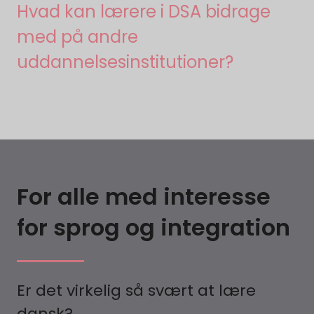
Hvad kan lærere i DSA bidrage
med på andre
uddannelsesinstitutioner?
For alle med interesse
for sprog og integration
Er det virkelig så svært at lære
dansk?