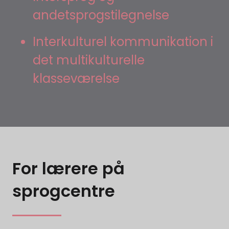
andetsprogstilegnelse
Interkulturel kommunikation i
det multikulturelle
klasseværelse
For lærere på
sprogcentre