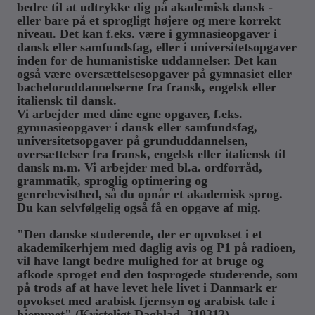
bedre til at udtrykke dig på akademisk dansk -
eller bare på et sprogligt højere og mere korrekt
niveau. Det kan f.eks. være i gymnasieopgaver i
dansk eller samfundsfag, eller i universitetsopgaver
inden for de humanistiske uddannelser. Det kan
også være oversættelsesopgaver på gymnasiet eller
bacheloruddannelserne fra fransk, engelsk eller
italiensk til dansk.
Vi arbejder med dine egne opgaver, f.eks.
gymnasieopgaver i dansk eller samfundsfag,
universitetsopgaver på grunduddannelsen,
oversættelser fra fransk, engelsk eller italiensk til
dansk m.m. Vi arbejder med bl.a. ordforråd,
grammatik, sproglig optimering og
genrebevisthed, så du opnår et akademisk sprog.
Du kan selvfølgelig også få en opgave af mig.
"Den danske studerende, der er opvokset i et
akademikerhjem med daglig avis og P1 på radioen,
vil have langt bedre mulighed for at bruge og
afkode sproget end den tosprogede studerende, som
på trods af at have levet hele livet i Danmark er
opvokset med arabisk fjernsyn og arabisk tale i
hjemmet" (Kristeligt Dagblad, 310312)