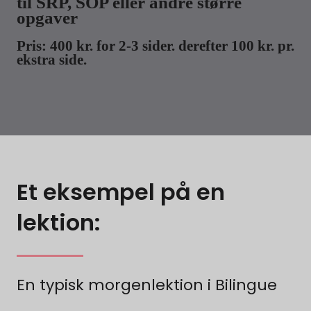
til SRP, SOP eller andre større
opgaver
Pris: 400 kr. for 2-3 sider. derefter 100 kr. pr.
ekstra side.
Et eksempel på en
lektion:
En typisk morgenlektion i Bilingue