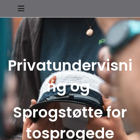
Privatundervisni
ng og
Sprogstøtte for
tosprogede