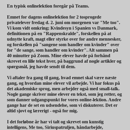
En typisk onlinelektion foregår på Teams.
Emnet for dagens onlinelektion for 2 tosprogede
privatelever fredag d. 2. juni om morgenen var "Me too".
Vi kom vidt omkring; Kvindesyn i Spanien vs Danmark,
definitionen på en "Rappenskralde", forskellen på at
udnytte kraft, magt eller styrke over for andre mennesker,
og forskellen på "sangene som handler om kvinder" over
for "de sange, som handler om kvinder". Alt sammen på
40 minutter på Zoom. Mine elever havde på forhånd
skrevet en lille tekst hver, på baggrund af nogle artikler og
spørgsmål, jeg havde sendt til dem.
Vi aftaler fra gang til gang, hvad emnet skal være næste
gang, og hvordan mine elever vil arbejde. Vi har fokus på
det akademiske sprog, men arbejder også med small-talk.
Nogle gange skriver mine elever en tekst, som jeg retter, og
som danner udgangspunkt for vores online-lektion. Andre
gange har de set en udsendelse, som vi diskuterer. Det er
altid sjovt og lærerigt - også for mig.
I det forløbne år har vi talt og skrevet om kunstig
intelligens, Me too, Siriuspatruljen, håndarbejde,