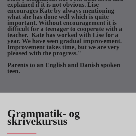
explained if it is not obvious. Lise
encourages Kate by always mentioning
what she has done well which is quite
important. Without encouragement it is
difficult for a teenager to cooperate with a
teacher. Kate has worked with Lise for a
year. We have seen gradual improvement.
Improvement takes time, but we are very
pleased with the progress."
Parents to an English and Danish spoken
teen.
Grammatik- og
skrivekursus